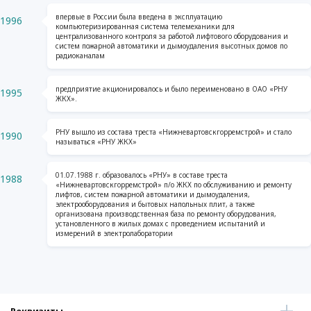
впервые в России была введена в эксплуатацию
1996
компьютеризированная система телемеханики для
централизованного контроля за работой лифтового оборудования и
систем пожарной автоматики и дымоудаления высотных домов по
радиоканалам
предприятие акционировалось и было переименовано в ОАО «РНУ
1995
ЖКХ».
РНУ вышло из состава треста «Нижневартовскгорремстрой» и стало
1990
называться «РНУ ЖКХ»
01.07.1988 г. образовалось «РНУ» в составе треста
1988
«Нижневартовскгорремстрой» п/о ЖКХ по обслуживанию и ремонту
лифтов, систем пожарной автоматики и дымоудаления,
электрооборудования и бытовых напольных плит, а также
организована производственная база по ремонту оборудования,
установленного в жилых домах с проведением испытаний и
измерений в электролаборатории